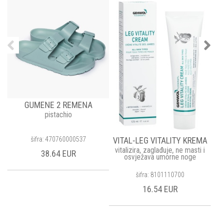
k
GUMENE 2 REMENA
pistachio
šifra: 470760000537
VITAL-LEG VITALITY KREMA
vitalizira, zaglađuje, ne masti i
38.64 EUR
osvježava umorne noge
šifra: 8101110700
16.54 EUR