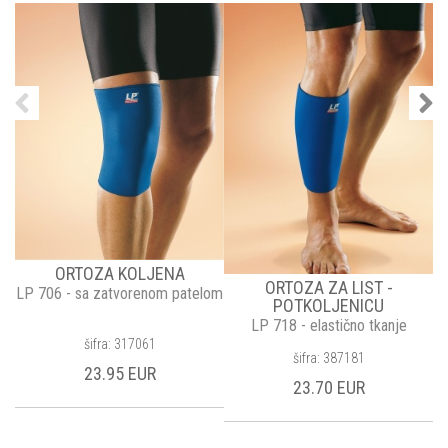
ORTOZA KOLJENA
ORTOZA ZA LIST -
LP 706 - sa zatvorenom patelom
POTKOLJENICU
LP 718 - elastično tkanje
šifra: 317061
šifra: 387181
K
23.95 EUR
23.70 EUR