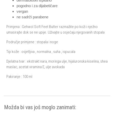
dermatološki ispitano
pogodno i za dijabetičare
vergan
ne sadrži parabene
Primjena : Gehwol Soft Feet Butter razmažite po koži i nježno
umasirajte dok se ne upije. Uživajte u osjećaju njegovanih stopala
Područje primjene : stopala i noge
Tip kože : osjetljiva , normalna , suha , ispucala
Djelatna tvar : ekstrakt nara, moringa ulje, hijaluronska kiselina, shea
maslac, acetat viramina E, ulje avokada
Pakiranje : 100 ml
Možda bi vas još moglo zanimati: