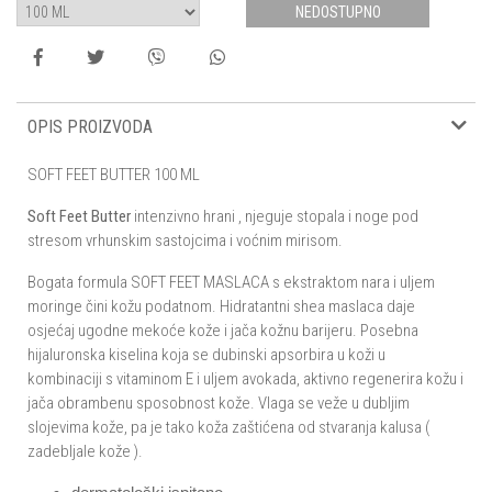
NEDOSTUPNO
OPIS PROIZVODA
SOFT FEET BUTTER 100 ML
Soft Feet Butter
intenzivno hrani , njeguje stopala i noge pod
stresom vrhunskim sastojcima i voćnim mirisom.
Bogata formula SOFT FEET MASLACA s ekstraktom nara i uljem
moringe čini kožu podatnom. Hidratantni shea maslaca daje
osjećaj ugodne mekoće kože i jača kožnu barijeru. Posebna
hijaluronska kiselina koja se dubinski apsorbira u koži u
kombinaciji s vitaminom E i uljem avokada, aktivno regenerira kožu i
jača obrambenu sposobnost kože. Vlaga se veže u dubljim
slojevima kože, pa je tako koža zaštićena od stvaranja kalusa (
zadebljale kože ).