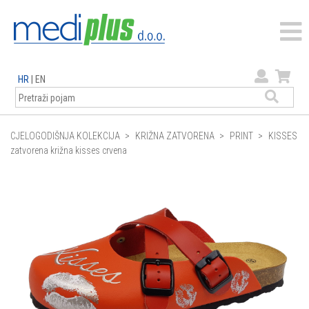
HR
|
EN
CJELOGODIŠNJA KOLEKCIJA
KRIŽNA ZATVORENA
PRINT
KISSES
zatvorena križna kisses crvena