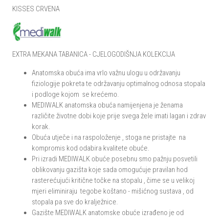
KISSES CRVENA
EXTRA MEKANA TABANICA - CJELOGODIŠNJA KOLEKCIJA
Anatomska obuća ima vrlo važnu ulogu u održavanju
fiziologije pokreta te održavanju optimalnog odnosa stopala
i podloge kojom se krećemo.
MEDIWALK anatomska obuća namijenjena je ženama
različite životne dobi koje prije svega žele imati lagan i zdrav
korak.
Obuća utječe i na raspoloženje , stoga ne pristajte na
kompromis kod odabira kvalitete obuće.
Pri izradi MEDIWALK obuće posebnu smo pažnju posvetili
oblikovanju gazišta koje sada omogućuje pravilan hod
rasterećujući kritične točke na stopalu , čime se u velikoj
mjeri eliminiraju tegobe koštano - mišićnog sustava , od
stopala pa sve do kralježnice.
Gazište MEDIWALK anatomske obuće izrađeno je od