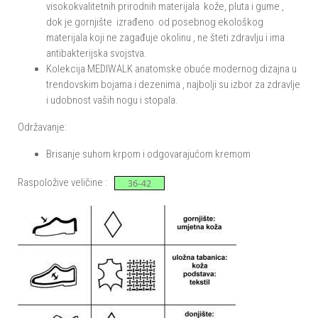
visokokvalitetnih prirodnih materijala kože, pluta i gume ,
dok je gornjište izrađeno od posebnog ekološkog
materijala koji ne zagađuje okolinu , ne šteti zdravlju i ima
antibakterijska svojstva.
Kolekcija MEDIWALK anatomske obuće modernog dizajna u
trendovskim bojama i dezenima , najbolji su izbor za zdravlje
i udobnost vaših nogu i stopala.
Održavanje:
Brisanje suhom krpom i odgovarajućom kremom
Raspoložive veličine :