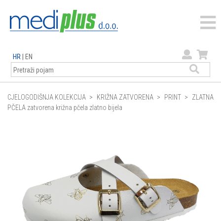
HR
|
EN
CJELOGODIŠNJA KOLEKCIJA
KRIŽNA ZATVORENA
PRINT
ZLATNA
PČELA zatvorena križna pčela zlatno bijela