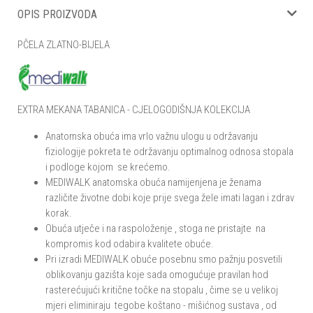
OPIS PROIZVODA
PČELA ZLATNO-BIJELA
EXTRA MEKANA TABANICA - CJELOGODIŠNJA KOLEKCIJA
Anatomska obuća ima vrlo važnu ulogu u održavanju
fiziologije pokreta te održavanju optimalnog odnosa stopala
i podloge kojom se krećemo.
MEDIWALK anatomska obuća namijenjena je ženama
različite životne dobi koje prije svega žele imati lagan i zdrav
korak.
Obuća utječe i na raspoloženje , stoga ne pristajte na
kompromis kod odabira kvalitete obuće.
Pri izradi MEDIWALK obuće posebnu smo pažnju posvetili
oblikovanju gazišta koje sada omogućuje pravilan hod
rasterećujući kritične točke na stopalu , čime se u velikoj
mjeri eliminiraju tegobe koštano - mišićnog sustava , od