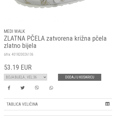
MEDI WALK
ZLATNA PČELA zatvorena križna pčela
zlatno bijela
šifra:
401820026136
53.19
EUR
DODAJ U KOŠARICU
TABLICA VELIČINA