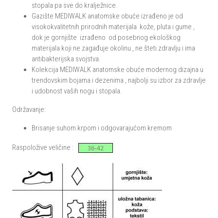
stopala pa sve do kralježnice.
Gazište MEDIWALK anatomske obuće izrađeno je od
visokokvalitetnih prirodnih materijala kože, pluta i gume ,
dok je gornjište izrađeno od posebnog ekološkog
materijala koji ne zagađuje okolinu , ne šteti zdravlju i ima
antibakterijska svojstva.
Kolekcija MEDIWALK anatomske obuće modernog dizajna u
trendovskim bojama i dezenima , najbolji su izbor za zdravlje
i udobnost vaših nogu i stopala.
Održavanje:
Brisanje suhom krpom i odgovarajućom kremom
Raspoložive veličine :