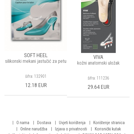
SOFT HEEL
VIVA
silikonski mekani jastučić za petu
kožni anatomski uložak
šifra: 132901
šifra: 111236
12.18 EUR
29.64 EUR
O nama
Dostava
Uvjeti korištenja
Korištenje stranica
Online narudžba
Izjava o privatnosti
Korisnički kutak